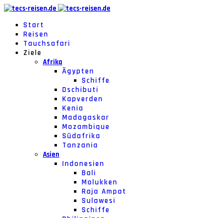
Start
Reisen
Tauchsafari
Ziele
Afrika
Ägypten
Schiffe
Dschibuti
Kapverden
Kenia
Madagaskar
Mozambique
Südafrika
Tanzania
Asien
Indonesien
Bali
Molukken
Raja Ampat
Sulawesi
Schiffe