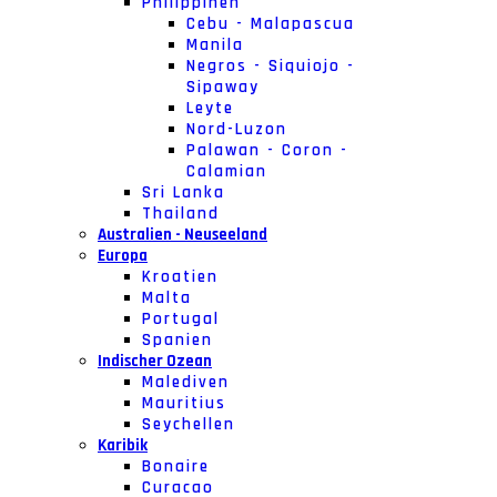
Philippinen
Cebu - Malapascua
Manila
Negros - Siquiojo -
Sipaway
Leyte
Nord-Luzon
Palawan - Coron -
Calamian
Sri Lanka
Thailand
Australien - Neuseeland
Europa
Kroatien
Malta
Portugal
Spanien
Indischer Ozean
Malediven
Mauritius
Seychellen
Karibik
Bonaire
Curacao