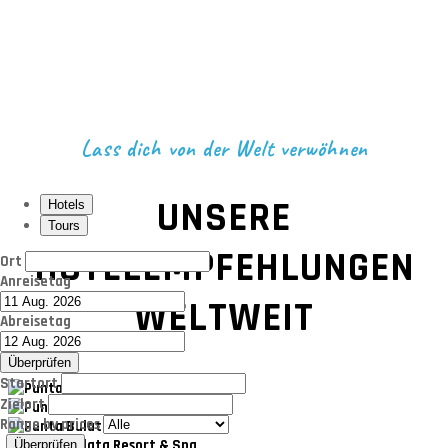
Lass dich von der Welt verwöhnen
UNSERE
Hotels
Tours
HOTELEMPFEHLUNGEN
Ort
Anreisetag
WELTWEIT
Abreisetag
Überprüfen
Startort
Zielort
Range by prices
Überprüfen