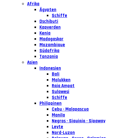
Afrika
Ägypten
Schiffe
Dschibuti
Kapverden
Kenia
Madagaskar
Mozambique
Südafrika
Tanzania
Asien
Indonesien
Bali
Molukken
Raja Ampat
Sulawesi
Schiffe
Philippinen
Cebu - Malapascua
Manila
Negros - Siquiojo - Sipaway
Leyte
Nord-Luzon