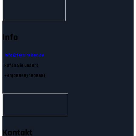
Info
Info@tecs-reisen.de
Rufen Sie uns an!
+49(08868) 1808661
Kontakt