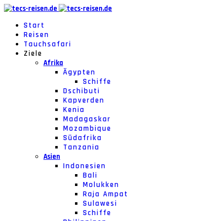
Start
Reisen
Tauchsafari
Ziele
Afrika
Ägypten
Schiffe
Dschibuti
Kapverden
Kenia
Madagaskar
Mozambique
Südafrika
Tanzania
Asien
Indonesien
Bali
Molukken
Raja Ampat
Sulawesi
Schiffe