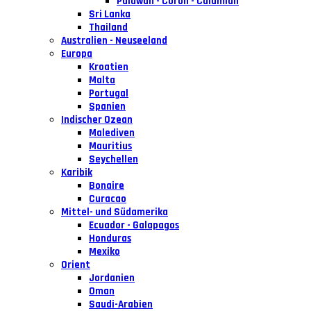
Palawan - Coron - Calamian
Sri Lanka
Thailand
Australien - Neuseeland
Europa
Kroatien
Malta
Portugal
Spanien
Indischer Ozean
Malediven
Mauritius
Seychellen
Karibik
Bonaire
Curacao
Mittel- und Südamerika
Ecuador - Galapagos
Honduras
Mexiko
Orient
Jordanien
Oman
Saudi-Arabien