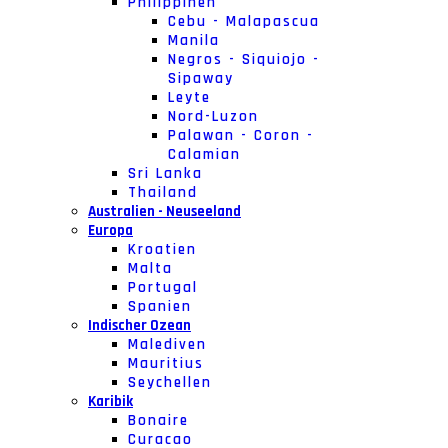
Philippinen
Cebu - Malapascua
Manila
Negros - Siquiojo -
Sipaway
Leyte
Nord-Luzon
Palawan - Coron -
Calamian
Sri Lanka
Thailand
Australien - Neuseeland
Europa
Kroatien
Malta
Portugal
Spanien
Indischer Ozean
Malediven
Mauritius
Seychellen
Karibik
Bonaire
Curacao