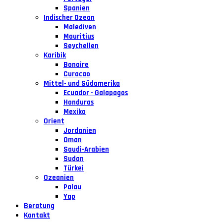
Spanien
Indischer Ozean
Malediven
Mauritius
Seychellen
Karibik
Bonaire
Curacao
Mittel- und Südamerika
Ecuador - Galapagos
Honduras
Mexiko
Orient
Jordanien
Oman
Saudi-Arabien
Sudan
Türkei
Ozeanien
Palau
Yap
Beratung
Kontakt