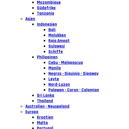
Mozambique
Südafrika
Tanzania
Asien
Indonesien
Bali
Molukken
Raja Ampat
Sulawesi
Schiffe
Philippinen
Cebu - Malapascua
Manila
Negros - Siquiojo - Sipaway
Leyte
Nord-Luzon
Palawan - Coron - Calamian
Sri Lanka
Thailand
Australien - Neuseeland
Europa
Kroatien
Malta
Portugal