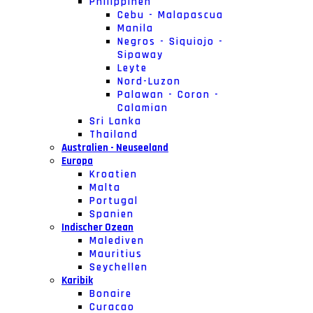
Philippinen
Cebu - Malapascua
Manila
Negros - Siquiojo -
Sipaway
Leyte
Nord-Luzon
Palawan - Coron -
Calamian
Sri Lanka
Thailand
Australien - Neuseeland
Europa
Kroatien
Malta
Portugal
Spanien
Indischer Ozean
Malediven
Mauritius
Seychellen
Karibik
Bonaire
Curacao