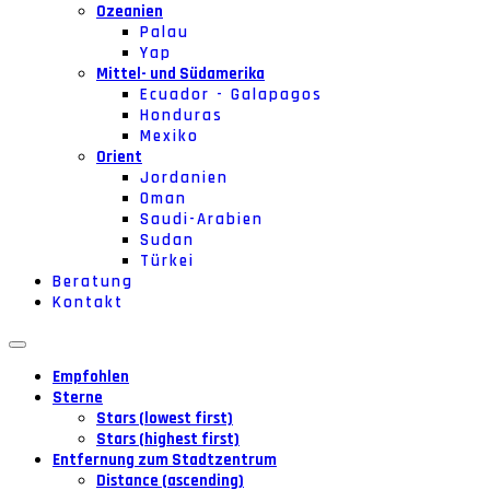
Ozeanien
Palau
Yap
Mittel- und Südamerika
Ecuador - Galapagos
Honduras
Mexiko
Orient
Jordanien
Oman
Saudi-Arabien
Sudan
Türkei
Beratung
Kontakt
Empfohlen
Sterne
Stars (lowest first)
Stars (highest first)
Entfernung zum Stadtzentrum
Distance (ascending)