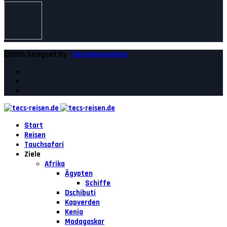
©2026 Designed By
Der Improvisator
Start
Reisen
Tauchsafari
Ziele
Afrika
Ägypten
Schiffe
Dschibuti
Kapverden
Kenia
Madagaskar