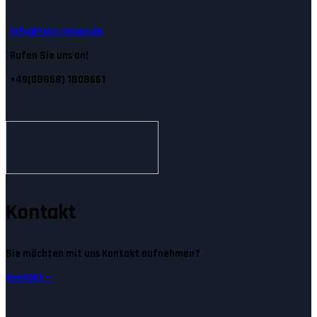
Info@tecs-reisen.de
Rufen Sie uns an!
+49(08868) 1808661
Kontakt
Sie möchten mit uns Kontakt aufnehmen?
Kontakt —