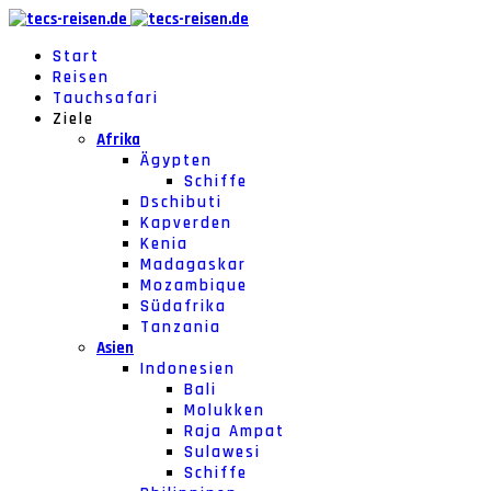
Start
Reisen
Tauchsafari
Ziele
Afrika
Ägypten
Schiffe
Dschibuti
Kapverden
Kenia
Madagaskar
Mozambique
Südafrika
Tanzania
Asien
Indonesien
Bali
Molukken
Raja Ampat
Sulawesi
Schiffe