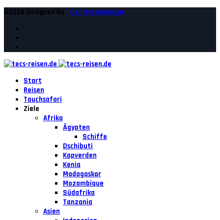
©2026 Designed By
Der Improvisator
Start
Reisen
Tauchsafari
Ziele
Afrika
Ägypten
Schiffe
Dschibuti
Kapverden
Kenia
Madagaskar
Mozambique
Südafrika
Tanzania
Asien