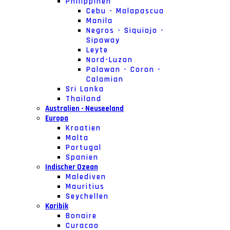
Philippinen
Cebu - Malapascua
Manila
Negros - Siquiojo -
Sipaway
Leyte
Nord-Luzon
Palawan - Coron -
Calamian
Sri Lanka
Thailand
Australien - Neuseeland
Europa
Kroatien
Malta
Portugal
Spanien
Indischer Ozean
Malediven
Mauritius
Seychellen
Karibik
Bonaire
Curacao