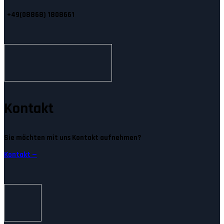
+49(08868) 1808661
Kontakt
Sie möchten mit uns Kontakt aufnehmen?
Kontakt —