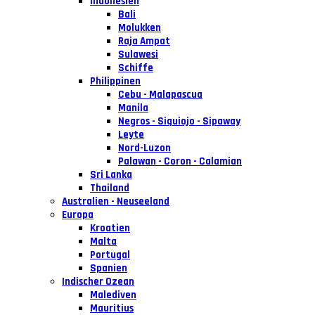
Indonesien
Bali
Molukken
Raja Ampat
Sulawesi
Schiffe
Philippinen
Cebu - Malapascua
Manila
Negros - Siquiojo - Sipaway
Leyte
Nord-Luzon
Palawan - Coron - Calamian
Sri Lanka
Thailand
Australien - Neuseeland
Europa
Kroatien
Malta
Portugal
Spanien
Indischer Ozean
Malediven
Mauritius