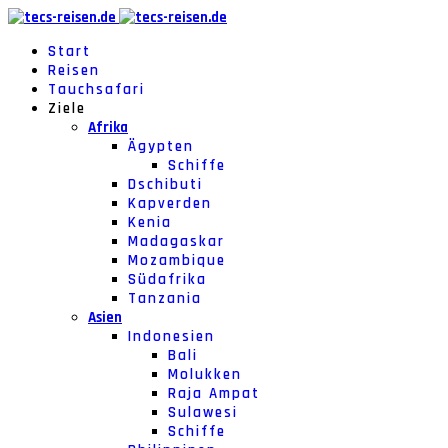
Start
Reisen
Tauchsafari
Ziele
Afrika
Ägypten
Schiffe
Dschibuti
Kapverden
Kenia
Madagaskar
Mozambique
Südafrika
Tanzania
Asien
Indonesien
Bali
Molukken
Raja Ampat
Sulawesi
Schiffe