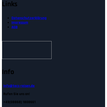
Links
Datenschutzerklärung
Impressum
AGB
Info
Info@tecs-reisen.de
Rufen Sie uns an!
+49(08868) 1808661