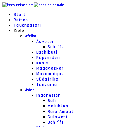
Start
Reisen
Tauchsafari
Ziele
Afrika
Ägypten
Schiffe
Dschibuti
Kapverden
Kenia
Madagaskar
Mozambique
Südafrika
Tanzania
Asien
Indonesien
Bali
Molukken
Raja Ampat
Sulawesi
Schiffe