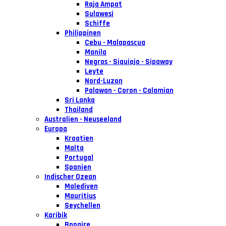
Raja Ampat
Sulawesi
Schiffe
Philippinen
Cebu - Malapascua
Manila
Negros - Siquiojo - Sipaway
Leyte
Nord-Luzon
Palawan - Coron - Calamian
Sri Lanka
Thailand
Australien - Neuseeland
Europa
Kroatien
Malta
Portugal
Spanien
Indischer Ozean
Malediven
Mauritius
Seychellen
Karibik
Bonaire