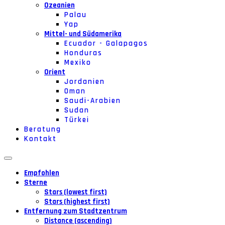
Ozeanien
Palau
Yap
Mittel- und Südamerika
Ecuador - Galapagos
Honduras
Mexiko
Orient
Jordanien
Oman
Saudi-Arabien
Sudan
Türkei
Beratung
Kontakt
Empfohlen
Sterne
Stars (lowest first)
Stars (highest first)
Entfernung zum Stadtzentrum
Distance (ascending)