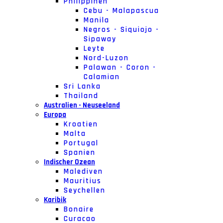
Philippinen
Cebu - Malapascua
Manila
Negros - Siquiojo -
Sipaway
Leyte
Nord-Luzon
Palawan - Coron -
Calamian
Sri Lanka
Thailand
Australien - Neuseeland
Europa
Kroatien
Malta
Portugal
Spanien
Indischer Ozean
Malediven
Mauritius
Seychellen
Karibik
Bonaire
Curacao