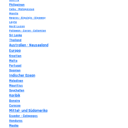
Schiffe
Philippinen
Cebu - Malapascua
Manila
Negros - Siquiojo - Sipaway
Leyte
Nord-Luzon
Palawan - Coron - Calamian
Sri Lanka
Thailand
Australien - Neuseeland
Europa
Kroatien
Malta
Portugal
Spanien
Indischer Ozean
Malediven
Mauritius
Seychellen
Karibik
Bonaire
Curacao
Mittel- und Südamerika
Ecuador - Galapagos
Honduras
Mexiko