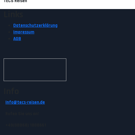
TECS Reisen
Links
Datenschutzerklärung
Impressum
AGB
Info
Info@tecs-reisen.de
Rufen Sie uns an!
+49(08868) 1808661