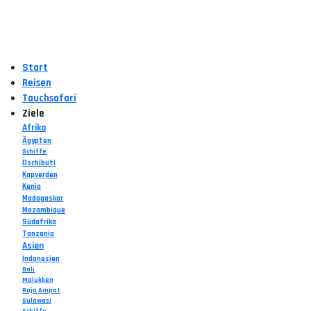
Start
Reisen
Tauchsafari
Ziele
Afrika
Ägypten
Schiffe
Dschibuti
Kapverden
Kenia
Madagaskar
Mozambique
Südafrika
Tanzania
Asien
Indonesien
Bali
Molukken
Raja Ampat
Sulawesi