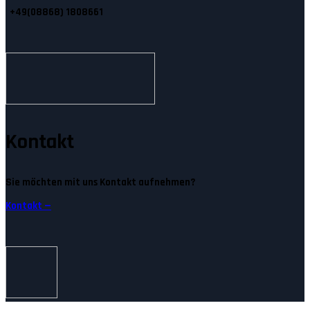
+49(08868) 1808661
Kontakt
Sie möchten mit uns Kontakt aufnehmen?
Kontakt —