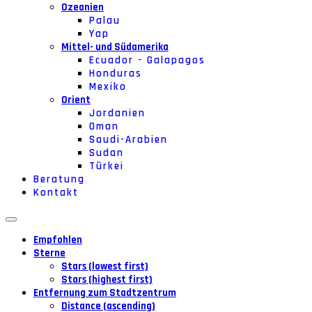
Ozeanien
Palau
Yap
Mittel- und Südamerika
Ecuador - Galapagos
Honduras
Mexiko
Orient
Jordanien
Oman
Saudi-Arabien
Sudan
Türkei
Beratung
Kontakt
Empfohlen
Sterne
Stars (lowest first)
Stars (highest first)
Entfernung zum Stadtzentrum
Distance (ascending)