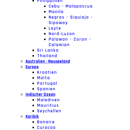
Philippinen
Cebu - Malapascua
Manila
Negros - Siquiojo -
Sipaway
Leyte
Nord-Luzon
Palawan - Coron -
Calamian
Sri Lanka
Thailand
Australien - Neuseeland
Europa
Kroatien
Malta
Portugal
Spanien
Indischer Ozean
Malediven
Mauritius
Seychellen
Karibik
Bonaire
Curacao