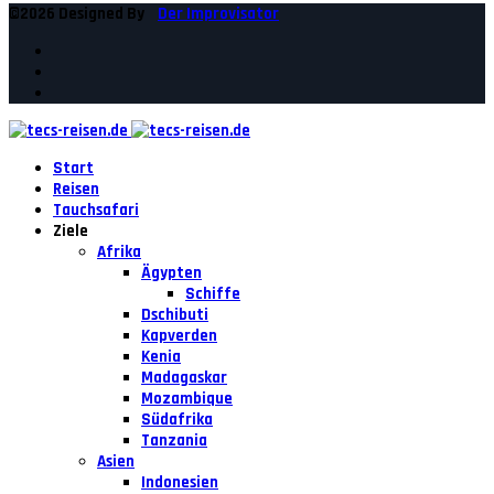
©2026 Designed By
Der Improvisator
Start
Reisen
Tauchsafari
Ziele
Afrika
Ägypten
Schiffe
Dschibuti
Kapverden
Kenia
Madagaskar
Mozambique
Südafrika
Tanzania
Asien
Indonesien