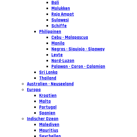
Bali
Molukken
Raja Ampat
Sulawesi
Schiffe
Philippinen
Cebu - Malapascua
Manila
Negros - Siquiojo - Sipaway
Leyte
Nord-Luzon
Palawan - Coron - Calamian
Sri Lanka
Thailand
Australien - Neuseeland
Europa
Kroatien
Malta
Portugal
Spanien
Indischer Ozean
Malediven
Mauritius
Seychellen