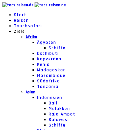
Start
Reisen
Tauchsafari
Ziele
Afrika
Ägypten
Schiffe
Dschibuti
Kapverden
Kenia
Madagaskar
Mozambique
Südafrika
Tanzania
Asien
Indonesien
Bali
Molukken
Raja Ampat
Sulawesi
Schiffe