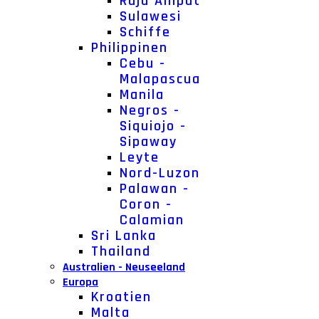
Raja Ampat
Sulawesi
Schiffe
Philippinen
Cebu -
Malapascua
Manila
Negros -
Siquiojo -
Sipaway
Leyte
Nord-Luzon
Palawan -
Coron -
Calamian
Sri Lanka
Thailand
Australien - Neuseeland
Europa
Kroatien
Malta