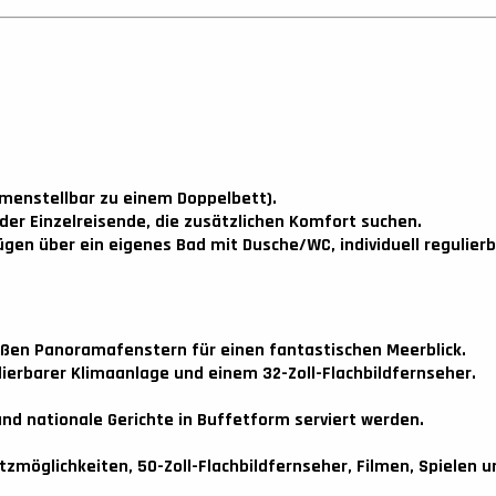
menstellbar zu einem Doppelbett).
 oder Einzelreisende, die zusätzlichen Komfort suchen.
ügen über ein eigenes Bad mit Dusche/WC, individuell regulie
ßen Panoramafenstern für einen fantastischen Meerblick.
lierbarer Klimaanlage und einem 32-Zoll-Flachbildfernseher.
und nationale Gerichte in Buffetform serviert werden.
möglichkeiten, 50-Zoll-Flachbildfernseher, Filmen, Spielen un