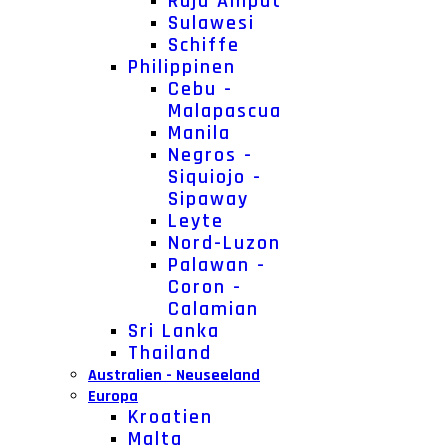
Raja Ampat
Sulawesi
Schiffe
Philippinen
Cebu -
Malapascua
Manila
Negros -
Siquiojo -
Sipaway
Leyte
Nord-Luzon
Palawan -
Coron -
Calamian
Sri Lanka
Thailand
Australien - Neuseeland
Europa
Kroatien
Malta