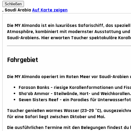
Schließen
, Saudi Arabia
Auf Karte zeigen
Die
MY Almonda
ist ein luxuriöses Safarischiff, das spezie
Atmosphäre, kombiniert mit modernster Ausstattung und e
Saudi-Arabiens. Hier erwarten Taucher spektakuläre Korall
Fahrgebiet
Die
MY Almonda
operiert im Roten Meer vor Saudi-Arabien u
Farasan Banks
– riesige Korallenformationen und Fi
Sha’ab Ammar
– Steilwände, Hart- und Weichkorallen.
Seven Sisters Reef
– ein Paradies für Unterwasserfo
Taucher genießen warmes Wasser (23–29 °C), ausgezeichnete
für eine Safari liegt zwischen
Oktober und Mai
.
Die ausführlichen Termine mit den Belegungen findest du 