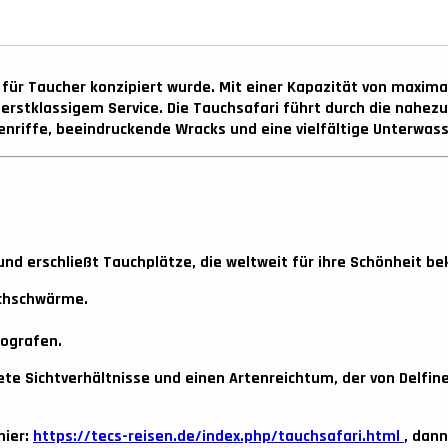
ll für Taucher konzipiert wurde. Mit einer Kapazität von maxim
rstklassigem Service. Die Tauchsafari führt durch die nahez
enriffe, beeindruckende Wracks und eine vielfältige Unterwas
nd erschließt Tauchplätze, die weltweit für ihre Schönheit be
schschwärme.
tografen.
 Sichtverhältnisse und einen Artenreichtum, der von Delfinen 
hier:
https://tecs-reisen.de/index.php/tauchsafari.html
, dan