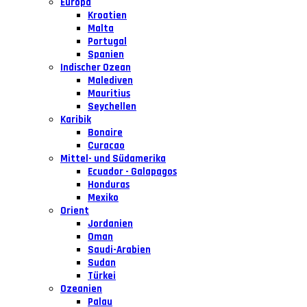
Europa
Kroatien
Malta
Portugal
Spanien
Indischer Ozean
Malediven
Mauritius
Seychellen
Karibik
Bonaire
Curacao
Mittel- und Südamerika
Ecuador - Galapagos
Honduras
Mexiko
Orient
Jordanien
Oman
Saudi-Arabien
Sudan
Türkei
Ozeanien
Palau