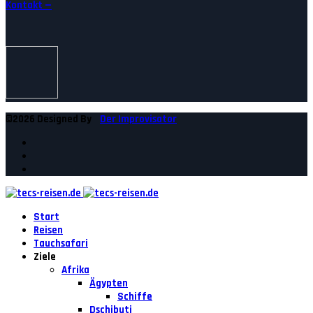
Kontakt —
©2026 Designed By
Der Improvisator
Start
Reisen
Tauchsafari
Ziele
Afrika
Ägypten
Schiffe
Dschibuti