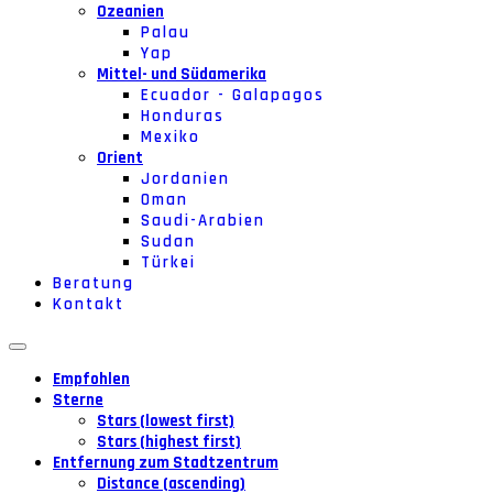
Ozeanien
Palau
Yap
Mittel- und Südamerika
Ecuador - Galapagos
Honduras
Mexiko
Orient
Jordanien
Oman
Saudi-Arabien
Sudan
Türkei
Beratung
Kontakt
Empfohlen
Sterne
Stars (lowest first)
Stars (highest first)
Entfernung zum Stadtzentrum
Distance (ascending)