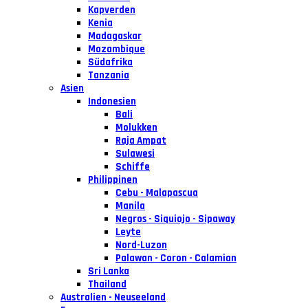
Kapverden
Kenia
Madagaskar
Mozambique
Südafrika
Tanzania
Asien
Indonesien
Bali
Molukken
Raja Ampat
Sulawesi
Schiffe
Philippinen
Cebu - Malapascua
Manila
Negros - Siquiojo - Sipaway
Leyte
Nord-Luzon
Palawan - Coron - Calamian
Sri Lanka
Thailand
Australien - Neuseeland