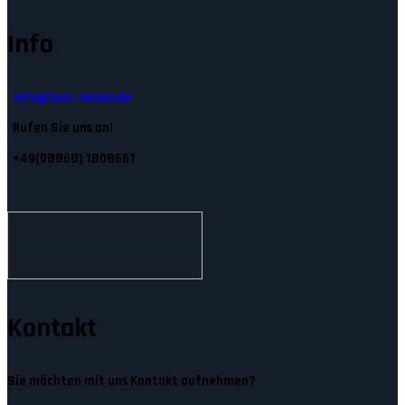
Info
Info@tecs-reisen.de
Rufen Sie uns an!
+49(08868) 1808661
Kontakt
Sie möchten mit uns Kontakt aufnehmen?