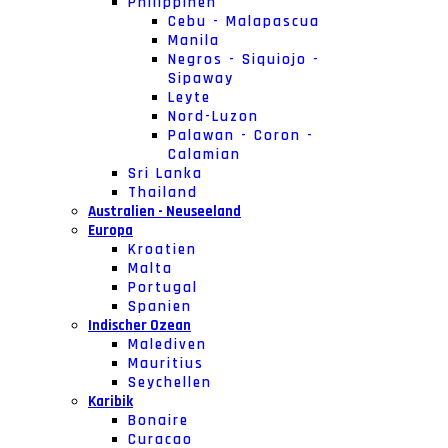
Philippinen
Cebu - Malapascua
Manila
Negros - Siquiojo -
Sipaway
Leyte
Nord-Luzon
Palawan - Coron -
Calamian
Sri Lanka
Thailand
Australien - Neuseeland
Europa
Kroatien
Malta
Portugal
Spanien
Indischer Ozean
Malediven
Mauritius
Seychellen
Karibik
Bonaire
Curacao