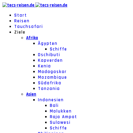
Start
Reisen
Tauchsafari
Ziele
Afrika
Ägypten
Schiffe
Dschibuti
Kapverden
Kenia
Madagaskar
Mozambique
Südafrika
Tanzania
Asien
Indonesien
Bali
Molukken
Raja Ampat
Sulawesi
Schiffe