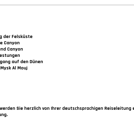
g der Felsküste
ke Canyon
rand Canyon
festungen
gang auf den Dünen
 Mysk Al Mouj
 werden Sie herzlich von Ihrer deutschsprachigen Reiseleitung 
ung.