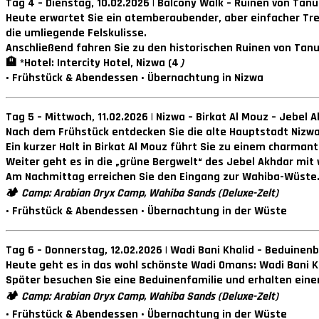
Tag 4 – Dienstag, 10.02.2026 | Balcony Walk – Ruinen von Tanu
Heute erwartet Sie ein atemberaubender, aber einfacher Tre
die umliegende Felskulisse.
Anschließend fahren Sie zu den historischen Ruinen von Tan
🏨 *Hotel: Intercity Hotel, Nizwa (4
)
• Frühstück & Abendessen • Übernachtung in Nizwa
Tag 5 – Mittwoch, 11.02.2026 | Nizwa – Birkat Al Mouz – Jebel
Nach dem Frühstück entdecken Sie die alte Hauptstadt Nizwa 
Ein kurzer Halt in Birkat Al Mouz führt Sie zu einem char
Weiter geht es in die „grüne Bergwelt“ des Jebel Akhdar mit 
Am Nachmittag erreichen Sie den Eingang zur Wahiba-Wüste. 
🏕
Camp: Arabian Oryx Camp, Wahiba Sands (Deluxe-Zelt)
• Frühstück & Abendessen • Übernachtung in der Wüste
Tag 6 – Donnerstag, 12.02.2026 | Wadi Bani Khalid – Beduinen
Heute geht es in das wohl schönste Wadi Omans: Wadi Bani Kh
Später besuchen Sie eine Beduinenfamilie und erhalten einen 
🏕
Camp: Arabian Oryx Camp, Wahiba Sands (Deluxe-Zelt)
• Frühstück & Abendessen • Übernachtung in der Wüste