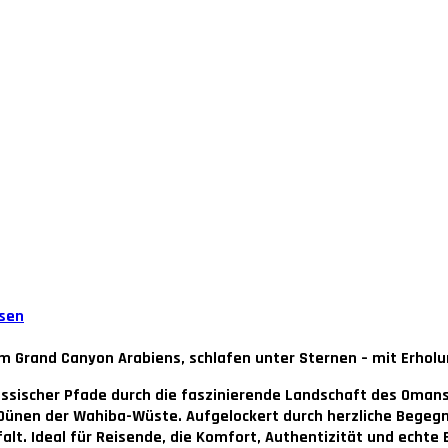
isen
m Grand Canyon Arabiens, schlafen unter Sternen – mit Erhol
 klassischer Pfade durch die faszinierende Landschaft des Oma
Dünen der Wahiba-Wüste. Aufgelockert durch herzliche Begeg
lt. Ideal für Reisende, die Komfort, Authentizität und echte