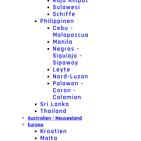
Raja Ampat
Sulawesi
Schiffe
Philippinen
Cebu -
Malapascua
Manila
Negros -
Siquiojo -
Sipaway
Leyte
Nord-Luzon
Palawan -
Coron -
Calamian
Sri Lanka
Thailand
Australien - Neuseeland
Europa
Kroatien
Malta