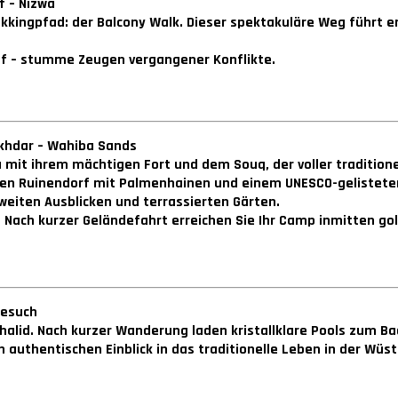
f – Nizwa
kkingpfad: der Balcony Walk. Dieser spektakuläre Weg führt e
uf – stumme Zeugen vergangener Konflikte.
 Akhdar – Wahiba Sands
mit ihrem mächtigen Fort und dem Souq, der voller traditione
manten Ruinendorf mit Palmenhainen und einem UNESCO-geliste
weiten Ausblicken und terrassierten Gärten.
Nach kurzer Geländefahrt erreichen Sie Ihr Camp inmitten go
besuch
alid. Nach kurzer Wanderung laden kristallklare Pools zum Ba
authentischen Einblick in das traditionelle Leben in der Wüst