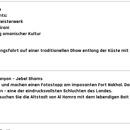
e
hts:
Meisterwerk
irani
g omanischer Kultur
fahrt auf einer traditionellen Dhow entlang der Küste mit he
Canyon – Jebel Shams
ka und machen einen Fotostopp am imposanten Fort Nakhal. Da
 – eine der eindrucksvollsten Schluchten des Landes.
suchen Sie die Altstadt von Al Hamra mit dem lebendigen Bai