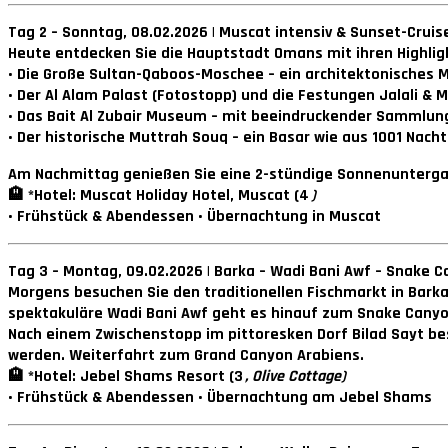
Tag 2 – Sonntag, 08.02.2026 | Muscat intensiv & Sunset-Cruis
Heute entdecken Sie die Hauptstadt Omans mit ihren Highlig
• Die Große Sultan-Qaboos-Moschee – ein architektonisches 
• Der Al Alam Palast (Fotostopp) und die Festungen Jalali & M
• Das Bait Al Zubair Museum – mit beeindruckender Sammlun
• Der historische Muttrah Souq – ein Basar wie aus 1001 Nacht
Am Nachmittag genießen Sie eine 2-stündige Sonnenuntergangs
🏨 *Hotel: Muscat Holiday Hotel, Muscat (4
)
• Frühstück & Abendessen • Übernachtung in Muscat
Tag 3 – Montag, 09.02.2026 | Barka – Wadi Bani Awf – Snake 
Morgens besuchen Sie den traditionellen Fischmarkt in Bar
spektakuläre Wadi Bani Awf geht es hinauf zum Snake Canyon
Nach einem Zwischenstopp im pittoresken Dorf Bilad Sayt be
werden. Weiterfahrt zum Grand Canyon Arabiens.
🏨 *Hotel: Jebel Shams Resort (3
, Olive Cottage)
• Frühstück & Abendessen • Übernachtung am Jebel Shams