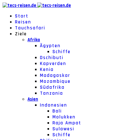
Start
Reisen
Tauchsafari
Ziele
Afrika
Ägypten
Schiffe
Dschibuti
Kapverden
Kenia
Madagaskar
Mozambique
Südafrika
Tanzania
Asien
Indonesien
Bali
Molukken
Raja Ampat
Sulawesi
Schiffe