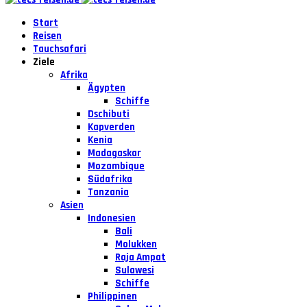
Start
Reisen
Tauchsafari
Ziele
Afrika
Ägypten
Schiffe
Dschibuti
Kapverden
Kenia
Madagaskar
Mozambique
Südafrika
Tanzania
Asien
Indonesien
Bali
Molukken
Raja Ampat
Sulawesi
Schiffe
Philippinen