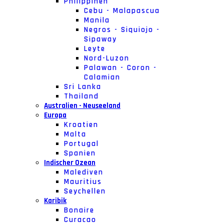
Philippinen
Cebu - Malapascua
Manila
Negros - Siquiojo -
Sipaway
Leyte
Nord-Luzon
Palawan - Coron -
Calamian
Sri Lanka
Thailand
Australien - Neuseeland
Europa
Kroatien
Malta
Portugal
Spanien
Indischer Ozean
Malediven
Mauritius
Seychellen
Karibik
Bonaire
Curacao