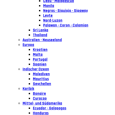
Cebu - Malapascua
Manila
Negros - Siquiojo - Sipaway
Leyte
Nord-Luzon
Palawan - Coron - Calamian
Sri Lanka
Thailand
Australien - Neuseeland
Europa
Kroatien
Malta
Portugal
Spanien
Indischer Ozean
Malediven
Mauritius
Seychellen
Karibik
Bonaire
Curacao
Mittel- und Südamerika
Ecuador - Galapagos
Honduras