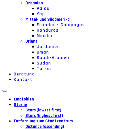
Ozeanien
Palau
Yap
Mittel- und Südamerika
Ecuador - Galapagos
Honduras
Mexiko
Orient
Jordanien
Oman
Saudi-Arabien
Sudan
Türkei
Beratung
Kontakt
Empfohlen
Sterne
Stars (lowest first)
Stars (highest first)
Entfernung zum Stadtzentrum
Distance (ascending)