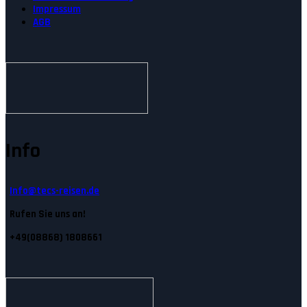
Impressum
AGB
Info
Info@tecs-reisen.de
Rufen Sie uns an!
+49(08868) 1808661