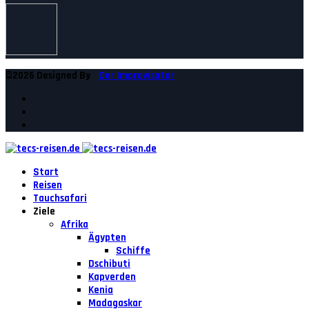
©2026 Designed By
Der Improvisator
Start
Reisen
Tauchsafari
Ziele
Afrika
Ägypten
Schiffe
Dschibuti
Kapverden
Kenia
Madagaskar