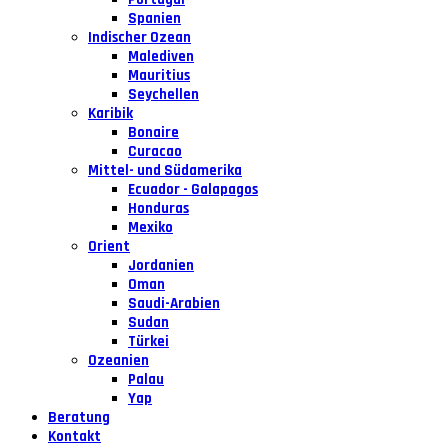
Spanien
Indischer Ozean
Malediven
Mauritius
Seychellen
Karibik
Bonaire
Curacao
Mittel- und Südamerika
Ecuador - Galapagos
Honduras
Mexiko
Orient
Jordanien
Oman
Saudi-Arabien
Sudan
Türkei
Ozeanien
Palau
Yap
Beratung
Kontakt