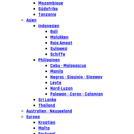
Mozambique
Südafrika
Tanzania
Asien
Indonesien
Bali
Molukken
Raja Ampat
Sulawesi
Schiffe
Philippinen
Cebu - Malapascua
Manila
Negros - Siquiojo - Sipaway
Leyte
Nord-Luzon
Palawan - Coron - Calamian
Sri Lanka
Thailand
Australien - Neuseeland
Europa
Kroatien
Malta
Portugal