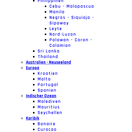
Philippinen
Cebu - Malapascua
Manila
Negros - Siquiojo -
Sipaway
Leyte
Nord-Luzon
Palawan - Coron -
Calamian
Sri Lanka
Thailand
Australien - Neuseeland
Europa
Kroatien
Malta
Portugal
Spanien
Indischer Ozean
Malediven
Mauritius
Seychellen
Karibik
Bonaire
Curacao