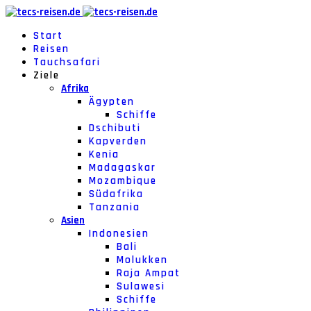
Start
Reisen
Tauchsafari
Ziele
Afrika
Ägypten
Schiffe
Dschibuti
Kapverden
Kenia
Madagaskar
Mozambique
Südafrika
Tanzania
Asien
Indonesien
Bali
Molukken
Raja Ampat
Sulawesi
Schiffe