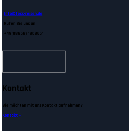
Info@tecs-reisen.de
Rufen Sie uns an!
+49(08868) 1808661
Kontakt
Sie möchten mit uns Kontakt aufnehmen?
Kontakt —