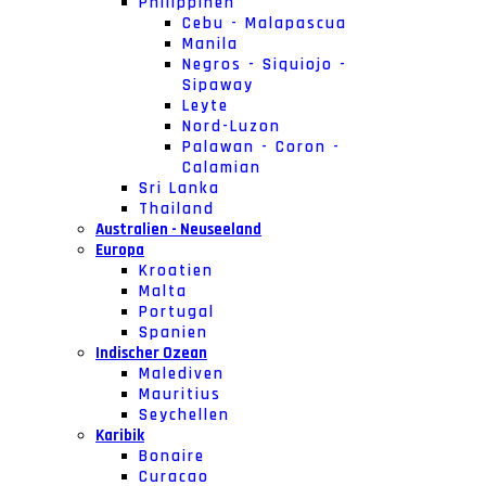
Philippinen
Cebu - Malapascua
Manila
Negros - Siquiojo -
Sipaway
Leyte
Nord-Luzon
Palawan - Coron -
Calamian
Sri Lanka
Thailand
Australien - Neuseeland
Europa
Kroatien
Malta
Portugal
Spanien
Indischer Ozean
Malediven
Mauritius
Seychellen
Karibik
Bonaire
Curacao