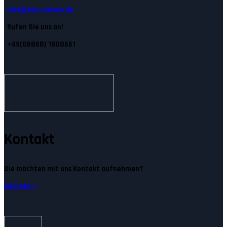
Info@tecs-reisen.de
Rufen Sie uns an!
+49(08868) 1808661
Kontakt
Sie möchten mit uns Kontakt aufnehmen?
Kontakt —