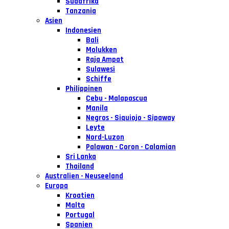
Südafrika
Tanzania
Asien
Indonesien
Bali
Molukken
Raja Ampat
Sulawesi
Schiffe
Philippinen
Cebu - Malapascua
Manila
Negros - Siquiojo - Sipaway
Leyte
Nord-Luzon
Palawan - Coron - Calamian
Sri Lanka
Thailand
Australien - Neuseeland
Europa
Kroatien
Malta
Portugal
Spanien