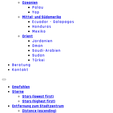
Ozeanien
Palau
Yap
Mittel- und Südamerika
Ecuador - Galapagos
Honduras
Mexiko
Orient
Jordanien
Oman
Saudi-Arabien
Sudan
Türkei
Beratung
Kontakt
Empfohlen
Sterne
Stars (lowest first)
Stars (highest first)
Entfernung zum Stadtzentrum
Distance (ascending)