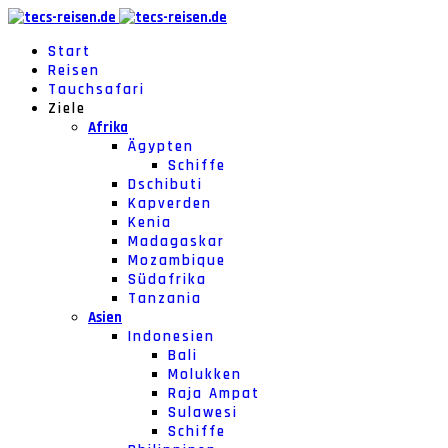
Start
Reisen
Tauchsafari
Ziele
Afrika
Ägypten
Schiffe
Dschibuti
Kapverden
Kenia
Madagaskar
Mozambique
Südafrika
Tanzania
Asien
Indonesien
Bali
Molukken
Raja Ampat
Sulawesi
Schiffe