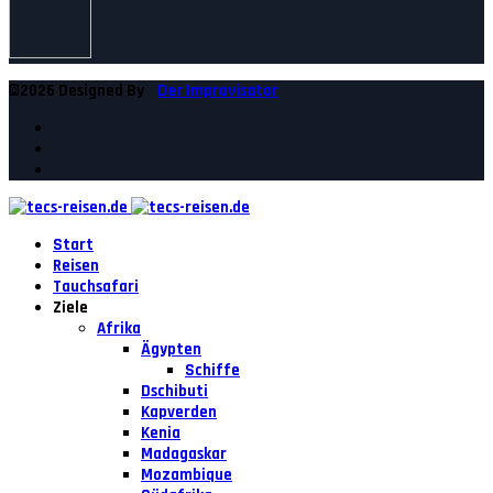
©2026 Designed By
Der Improvisator
Start
Reisen
Tauchsafari
Ziele
Afrika
Ägypten
Schiffe
Dschibuti
Kapverden
Kenia
Madagaskar
Mozambique