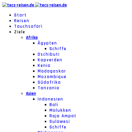
Start
Reisen
Tauchsafari
Ziele
Afrika
Ägypten
Schiffe
Dschibuti
Kapverden
Kenia
Madagaskar
Mozambique
Südafrika
Tanzania
Asien
Indonesien
Bali
Molukken
Raja Ampat
Sulawesi
Schiffe