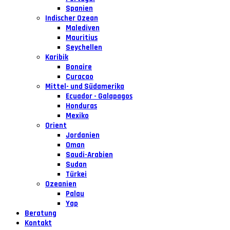
Spanien
Indischer Ozean
Malediven
Mauritius
Seychellen
Karibik
Bonaire
Curacao
Mittel- und Südamerika
Ecuador - Galapagos
Honduras
Mexiko
Orient
Jordanien
Oman
Saudi-Arabien
Sudan
Türkei
Ozeanien
Palau
Yap
Beratung
Kontakt