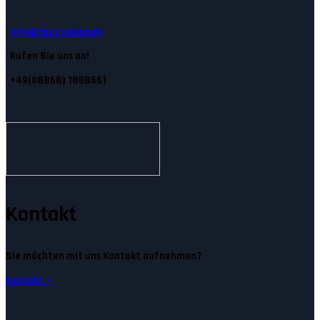
Info@tecs-reisen.de
Rufen Sie uns an!
+49(08868) 1808661
Kontakt
Sie möchten mit uns Kontakt aufnehmen?
Kontakt —