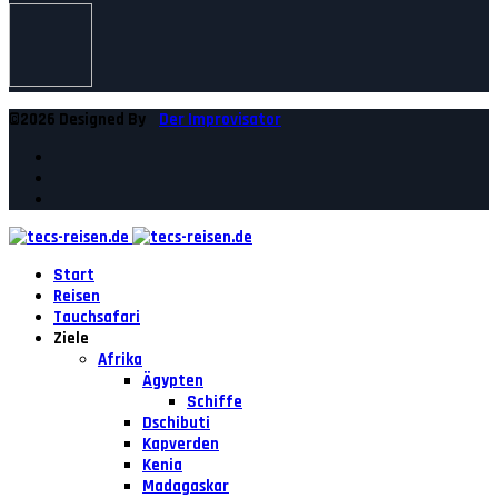
©2026 Designed By
Der Improvisator
Start
Reisen
Tauchsafari
Ziele
Afrika
Ägypten
Schiffe
Dschibuti
Kapverden
Kenia
Madagaskar