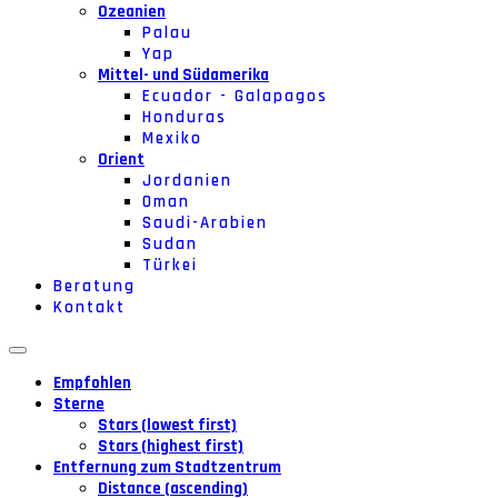
Ozeanien
Palau
Yap
Mittel- und Südamerika
Ecuador - Galapagos
Honduras
Mexiko
Orient
Jordanien
Oman
Saudi-Arabien
Sudan
Türkei
Beratung
Kontakt
Empfohlen
Sterne
Stars (lowest first)
Stars (highest first)
Entfernung zum Stadtzentrum
Distance (ascending)