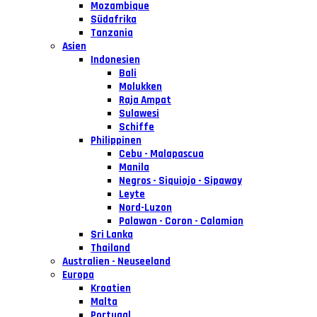
Mozambique
Südafrika
Tanzania
Asien
Indonesien
Bali
Molukken
Raja Ampat
Sulawesi
Schiffe
Philippinen
Cebu - Malapascua
Manila
Negros - Siquiojo - Sipaway
Leyte
Nord-Luzon
Palawan - Coron - Calamian
Sri Lanka
Thailand
Australien - Neuseeland
Europa
Kroatien
Malta
Portugal