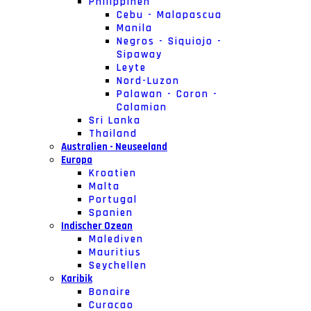
Philippinen
Cebu - Malapascua
Manila
Negros - Siquiojo -
Sipaway
Leyte
Nord-Luzon
Palawan - Coron -
Calamian
Sri Lanka
Thailand
Australien - Neuseeland
Europa
Kroatien
Malta
Portugal
Spanien
Indischer Ozean
Malediven
Mauritius
Seychellen
Karibik
Bonaire
Curacao