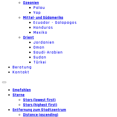
Ozeanien
Palau
Yap
Mittel- und Südamerika
Ecuador - Galapagos
Honduras
Mexiko
Orient
Jordanien
Oman
Saudi-Arabien
Sudan
Türkei
Beratung
Kontakt
Empfohlen
Sterne
Stars (lowest first)
Stars (highest first)
Entfernung zum Stadtzentrum
Distance (ascending)