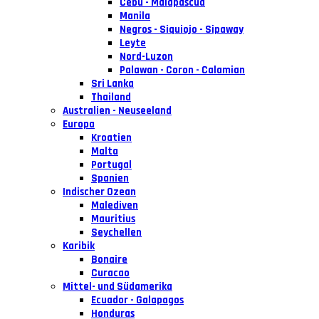
Cebu - Malapascua
Manila
Negros - Siquiojo - Sipaway
Leyte
Nord-Luzon
Palawan - Coron - Calamian
Sri Lanka
Thailand
Australien - Neuseeland
Europa
Kroatien
Malta
Portugal
Spanien
Indischer Ozean
Malediven
Mauritius
Seychellen
Karibik
Bonaire
Curacao
Mittel- und Südamerika
Ecuador - Galapagos
Honduras