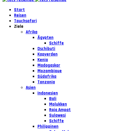
Start
Reisen
Tauchsafari
Ziele
Afrika
Ägypten
Schiffe
Dschibuti
Kapverden
Kenia
Madagaskar
Mozambique
Südafrika
Tanzania
Asien
Indonesien
Bali
Molukken
Raja Ampat
Sulawesi
Schiffe
Philippinen