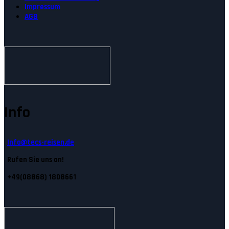
Impressum
AGB
Info
Info@tecs-reisen.de
Rufen Sie uns an!
+49(08868) 1808661