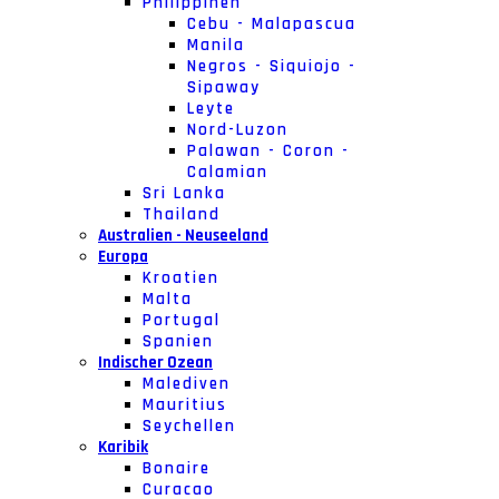
Philippinen
Cebu - Malapascua
Manila
Negros - Siquiojo -
Sipaway
Leyte
Nord-Luzon
Palawan - Coron -
Calamian
Sri Lanka
Thailand
Australien - Neuseeland
Europa
Kroatien
Malta
Portugal
Spanien
Indischer Ozean
Malediven
Mauritius
Seychellen
Karibik
Bonaire
Curacao