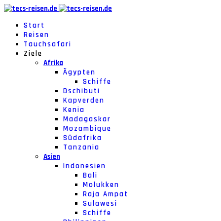
Start
Reisen
Tauchsafari
Ziele
Afrika
Ägypten
Schiffe
Dschibuti
Kapverden
Kenia
Madagaskar
Mozambique
Südafrika
Tanzania
Asien
Indonesien
Bali
Molukken
Raja Ampat
Sulawesi
Schiffe