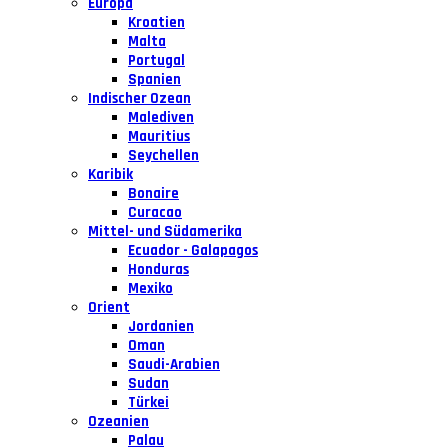
Europa
Kroatien
Malta
Portugal
Spanien
Indischer Ozean
Malediven
Mauritius
Seychellen
Karibik
Bonaire
Curacao
Mittel- und Südamerika
Ecuador - Galapagos
Honduras
Mexiko
Orient
Jordanien
Oman
Saudi-Arabien
Sudan
Türkei
Ozeanien
Palau