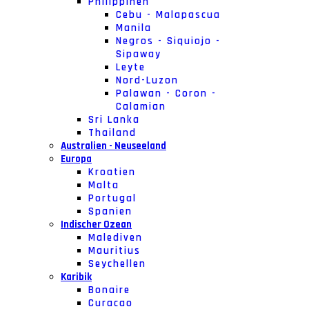
Philippinen
Cebu - Malapascua
Manila
Negros - Siquiojo -
Sipaway
Leyte
Nord-Luzon
Palawan - Coron -
Calamian
Sri Lanka
Thailand
Australien - Neuseeland
Europa
Kroatien
Malta
Portugal
Spanien
Indischer Ozean
Malediven
Mauritius
Seychellen
Karibik
Bonaire
Curacao