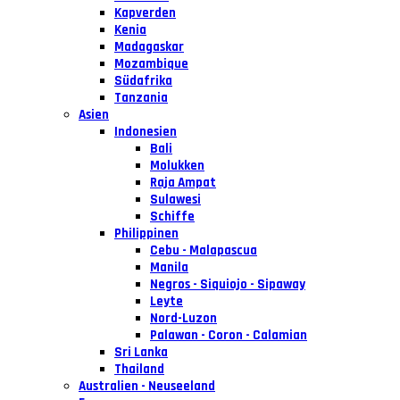
Kapverden
Kenia
Madagaskar
Mozambique
Südafrika
Tanzania
Asien
Indonesien
Bali
Molukken
Raja Ampat
Sulawesi
Schiffe
Philippinen
Cebu - Malapascua
Manila
Negros - Siquiojo - Sipaway
Leyte
Nord-Luzon
Palawan - Coron - Calamian
Sri Lanka
Thailand
Australien - Neuseeland