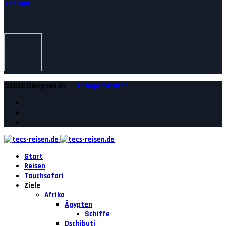
Kontakt —
©2026 Designed By
Der Improvisator
Start
Reisen
Tauchsafari
Ziele
Afrika
Ägypten
Schiffe
Dschibuti