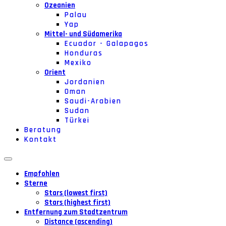
Ozeanien
Palau
Yap
Mittel- und Südamerika
Ecuador - Galapagos
Honduras
Mexiko
Orient
Jordanien
Oman
Saudi-Arabien
Sudan
Türkei
Beratung
Kontakt
Empfohlen
Sterne
Stars (lowest first)
Stars (highest first)
Entfernung zum Stadtzentrum
Distance (ascending)