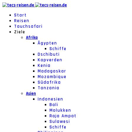
Start
Reisen
Tauchsafari
Ziele
Afrika
Ägypten
Schiffe
Dschibuti
Kapverden
Kenia
Madagaskar
Mozambique
Südafrika
Tanzania
Asien
Indonesien
Bali
Molukken
Raja Ampat
Sulawesi
Schiffe