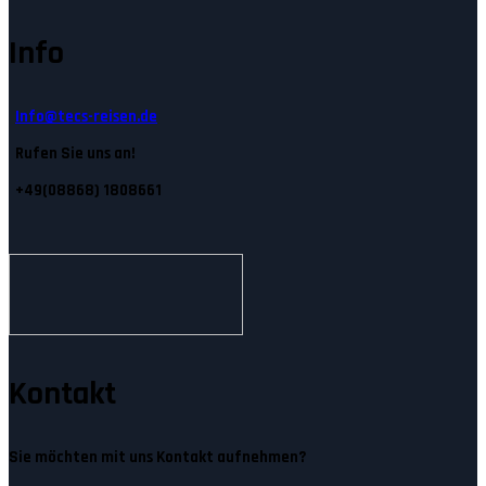
Info
Info@tecs-reisen.de
Rufen Sie uns an!
+49(08868) 1808661
Kontakt
Sie möchten mit uns Kontakt aufnehmen?