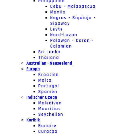
Philippinen
Cebu - Malapascua
Manila
Negros - Siquiojo -
Sipaway
Leyte
Nord-Luzon
Palawan - Coron -
Calamian
Sri Lanka
Thailand
Australien - Neuseeland
Europa
Kroatien
Malta
Portugal
Spanien
Indischer Ozean
Malediven
Mauritius
Seychellen
Karibik
Bonaire
Curacao