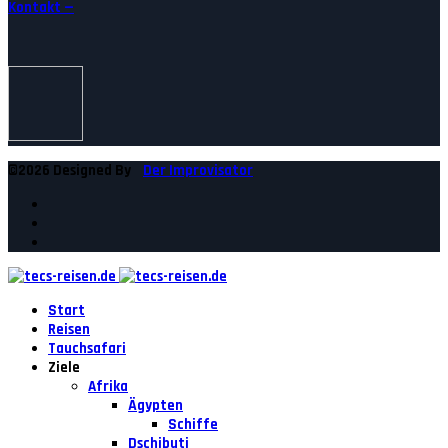
Kontakt —
©2026 Designed By
Der Improvisator
Start
Reisen
Tauchsafari
Ziele
Afrika
Ägypten
Schiffe
Dschibuti