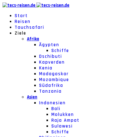
Start
Reisen
Tauchsafari
Ziele
Afrika
Ägypten
Schiffe
Dschibuti
Kapverden
Kenia
Madagaskar
Mozambique
Südafrika
Tanzania
Asien
Indonesien
Bali
Molukken
Raja Ampat
Sulawesi
Schiffe