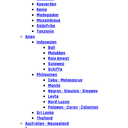
Kapverden
Kenia
Madagaskar
Mozambique
Südafrika
Tanzania
Asien
Indonesien
Bali
Molukken
Raja Ampat
Sulawesi
Schiffe
Philippinen
Cebu - Malapascua
Manila
Negros - Siquiojo - Sipaway
Leyte
Nord-Luzon
Palawan - Coron - Calamian
Sri Lanka
Thailand
Australien - Neuseeland