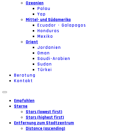
Ozeanien
Palau
Yap
Mittel- und Südamerika
Ecuador - Galapagos
Honduras
Mexiko
Orient
Jordanien
Oman
Saudi-Arabien
Sudan
Türkei
Beratung
Kontakt
Empfohlen
Sterne
Stars (lowest first)
Stars (highest first)
Entfernung zum Stadtzentrum
Distance (ascending)