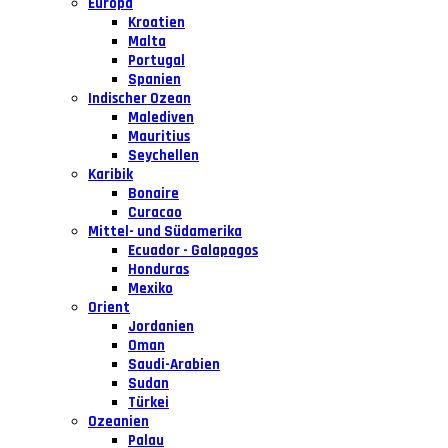
Europa
Kroatien
Malta
Portugal
Spanien
Indischer Ozean
Malediven
Mauritius
Seychellen
Karibik
Bonaire
Curacao
Mittel- und Südamerika
Ecuador - Galapagos
Honduras
Mexiko
Orient
Jordanien
Oman
Saudi-Arabien
Sudan
Türkei
Ozeanien
Palau