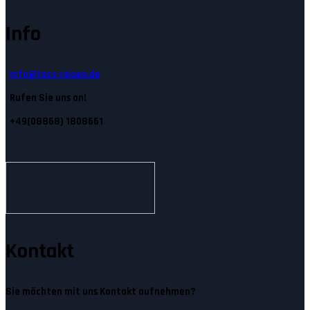
Info
Info@tecs-reisen.de
Rufen Sie uns an!
+49(08868) 1808661
Kontakt
Sie möchten mit uns Kontakt aufnehmen?