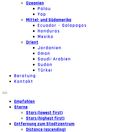
Ozeanien
Palau
Yap
Mittel- und Südamerika
Ecuador - Galapagos
Honduras
Mexiko
Orient
Jordanien
Oman
Saudi-Arabien
Sudan
Türkei
Beratung
Kontakt
Empfohlen
Sterne
Stars (lowest first)
Stars (highest first)
Entfernung zum Stadtzentrum
Distance (ascending)