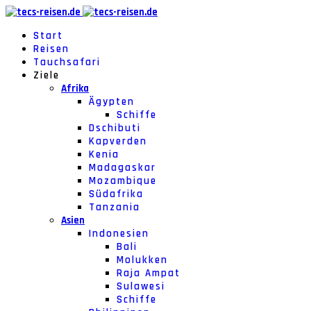
Start
Reisen
Tauchsafari
Ziele
Afrika
Ägypten
Schiffe
Dschibuti
Kapverden
Kenia
Madagaskar
Mozambique
Südafrika
Tanzania
Asien
Indonesien
Bali
Molukken
Raja Ampat
Sulawesi
Schiffe