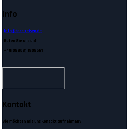
Info
Info@tecs-reisen.de
Rufen Sie uns an!
+49(08868) 1808661
Kontakt
Sie möchten mit uns Kontakt aufnehmen?