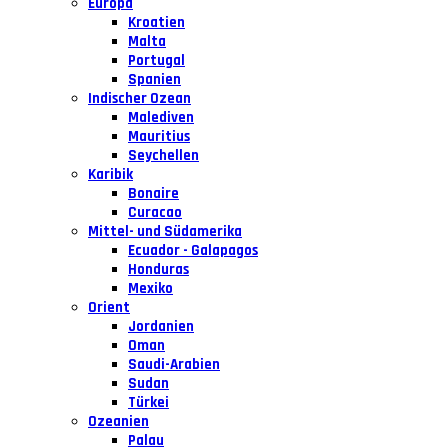
Europa
Kroatien
Malta
Portugal
Spanien
Indischer Ozean
Malediven
Mauritius
Seychellen
Karibik
Bonaire
Curacao
Mittel- und Südamerika
Ecuador - Galapagos
Honduras
Mexiko
Orient
Jordanien
Oman
Saudi-Arabien
Sudan
Türkei
Ozeanien
Palau