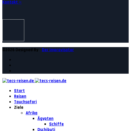
Kontakt —
©2026 Designed By
Der Improvisator
Start
Reisen
Tauchsafari
Ziele
Afrika
Ägypten
Schiffe
Dschibuti