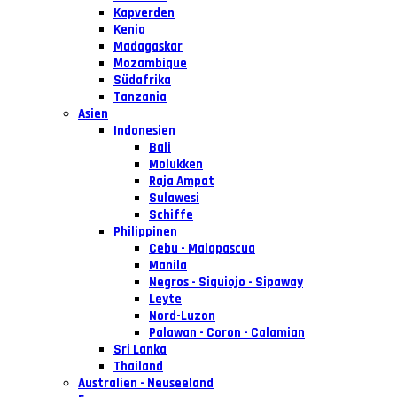
Kapverden
Kenia
Madagaskar
Mozambique
Südafrika
Tanzania
Asien
Indonesien
Bali
Molukken
Raja Ampat
Sulawesi
Schiffe
Philippinen
Cebu - Malapascua
Manila
Negros - Siquiojo - Sipaway
Leyte
Nord-Luzon
Palawan - Coron - Calamian
Sri Lanka
Thailand
Australien - Neuseeland