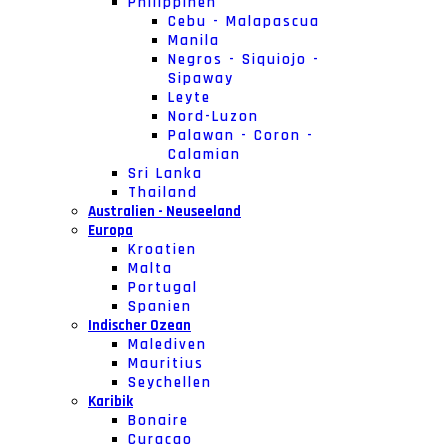
Philippinen
Cebu - Malapascua
Manila
Negros - Siquiojo -
Sipaway
Leyte
Nord-Luzon
Palawan - Coron -
Calamian
Sri Lanka
Thailand
Australien - Neuseeland
Europa
Kroatien
Malta
Portugal
Spanien
Indischer Ozean
Malediven
Mauritius
Seychellen
Karibik
Bonaire
Curacao