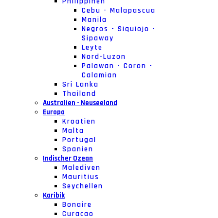
Philippinen
Cebu - Malapascua
Manila
Negros - Siquiojo -
Sipaway
Leyte
Nord-Luzon
Palawan - Coron -
Calamian
Sri Lanka
Thailand
Australien - Neuseeland
Europa
Kroatien
Malta
Portugal
Spanien
Indischer Ozean
Malediven
Mauritius
Seychellen
Karibik
Bonaire
Curacao