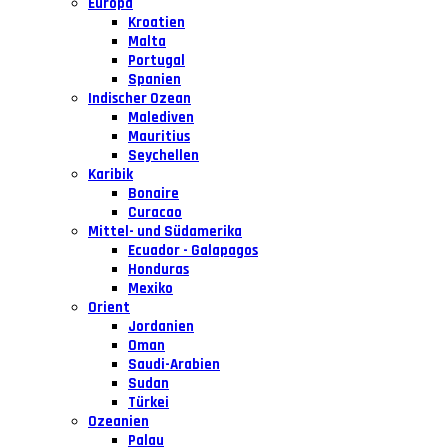
Europa
Kroatien
Malta
Portugal
Spanien
Indischer Ozean
Malediven
Mauritius
Seychellen
Karibik
Bonaire
Curacao
Mittel- und Südamerika
Ecuador - Galapagos
Honduras
Mexiko
Orient
Jordanien
Oman
Saudi-Arabien
Sudan
Türkei
Ozeanien
Palau