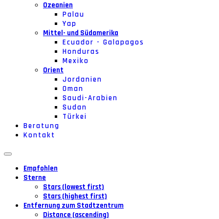
Ozeanien
Palau
Yap
Mittel- und Südamerika
Ecuador - Galapagos
Honduras
Mexiko
Orient
Jordanien
Oman
Saudi-Arabien
Sudan
Türkei
Beratung
Kontakt
Empfohlen
Sterne
Stars (lowest first)
Stars (highest first)
Entfernung zum Stadtzentrum
Distance (ascending)