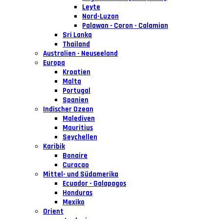
Leyte
Nord-Luzon
Palawan - Coron - Calamian
Sri Lanka
Thailand
Australien - Neuseeland
Europa
Kroatien
Malta
Portugal
Spanien
Indischer Ozean
Malediven
Mauritius
Seychellen
Karibik
Bonaire
Curacao
Mittel- und Südamerika
Ecuador - Galapagos
Honduras
Mexiko
Orient