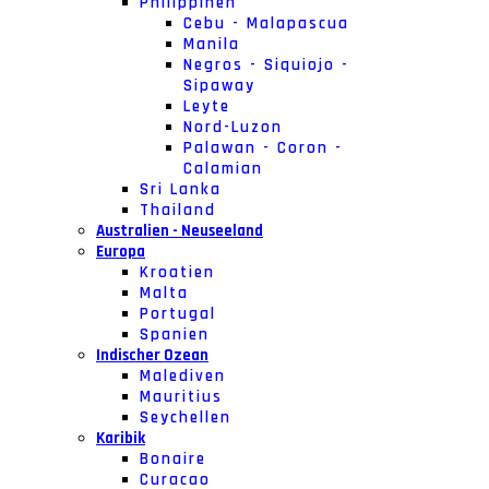
Philippinen
Cebu - Malapascua
Manila
Negros - Siquiojo -
Sipaway
Leyte
Nord-Luzon
Palawan - Coron -
Calamian
Sri Lanka
Thailand
Australien - Neuseeland
Europa
Kroatien
Malta
Portugal
Spanien
Indischer Ozean
Malediven
Mauritius
Seychellen
Karibik
Bonaire
Curacao