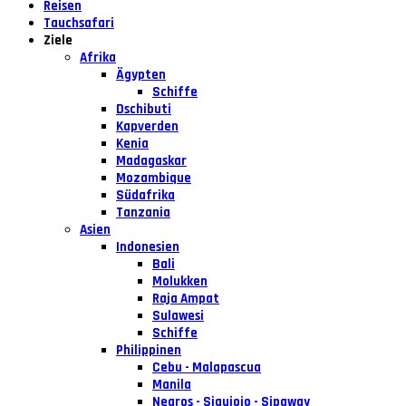
Reisen
Tauchsafari
Ziele
Afrika
Ägypten
Schiffe
Dschibuti
Kapverden
Kenia
Madagaskar
Mozambique
Südafrika
Tanzania
Asien
Indonesien
Bali
Molukken
Raja Ampat
Sulawesi
Schiffe
Philippinen
Cebu - Malapascua
Manila
Negros - Siquiojo - Sipaway