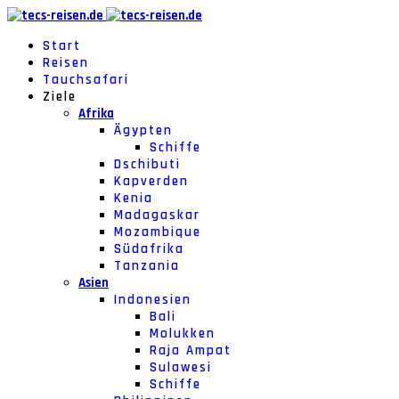
Start
Reisen
Tauchsafari
Ziele
Afrika
Ägypten
Schiffe
Dschibuti
Kapverden
Kenia
Madagaskar
Mozambique
Südafrika
Tanzania
Asien
Indonesien
Bali
Molukken
Raja Ampat
Sulawesi
Schiffe