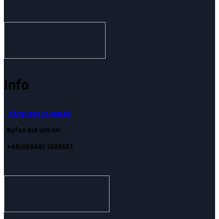
Info
Info@tecs-reisen.de
Rufen Sie uns an!
+49(08868) 1808661