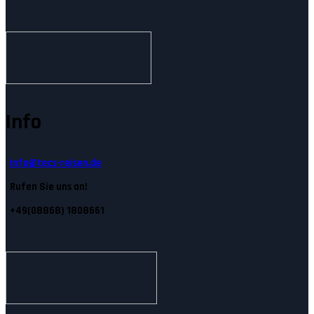
Info
Info@tecs-reisen.de
Rufen Sie uns an!
+49(08868) 1808661