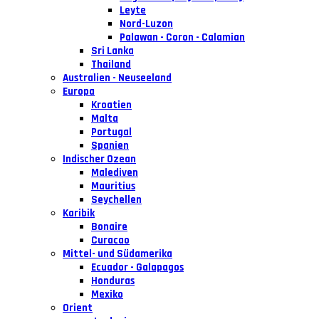
Leyte
Nord-Luzon
Palawan - Coron - Calamian
Sri Lanka
Thailand
Australien - Neuseeland
Europa
Kroatien
Malta
Portugal
Spanien
Indischer Ozean
Malediven
Mauritius
Seychellen
Karibik
Bonaire
Curacao
Mittel- und Südamerika
Ecuador - Galapagos
Honduras
Mexiko
Orient