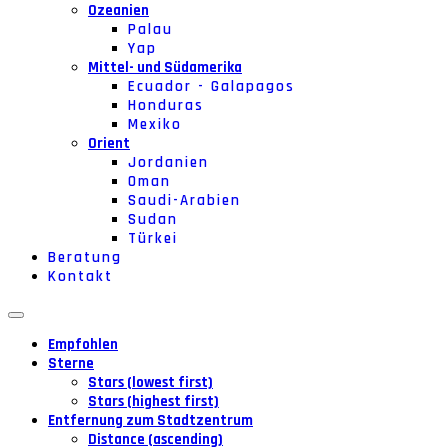
Ozeanien
Palau
Yap
Mittel- und Südamerika
Ecuador - Galapagos
Honduras
Mexiko
Orient
Jordanien
Oman
Saudi-Arabien
Sudan
Türkei
Beratung
Kontakt
Empfohlen
Sterne
Stars (lowest first)
Stars (highest first)
Entfernung zum Stadtzentrum
Distance (ascending)