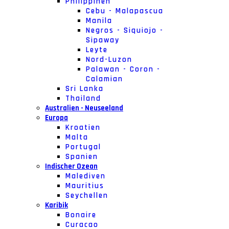
Philippinen
Cebu - Malapascua
Manila
Negros - Siquiojo -
Sipaway
Leyte
Nord-Luzon
Palawan - Coron -
Calamian
Sri Lanka
Thailand
Australien - Neuseeland
Europa
Kroatien
Malta
Portugal
Spanien
Indischer Ozean
Malediven
Mauritius
Seychellen
Karibik
Bonaire
Curacao