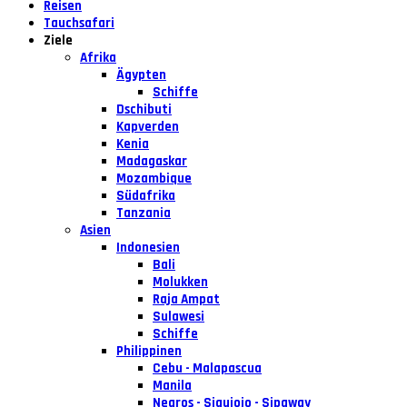
Reisen
Tauchsafari
Ziele
Afrika
Ägypten
Schiffe
Dschibuti
Kapverden
Kenia
Madagaskar
Mozambique
Südafrika
Tanzania
Asien
Indonesien
Bali
Molukken
Raja Ampat
Sulawesi
Schiffe
Philippinen
Cebu - Malapascua
Manila
Negros - Siquiojo - Sipaway