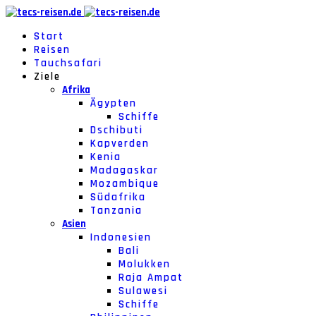
Start
Reisen
Tauchsafari
Ziele
Afrika
Ägypten
Schiffe
Dschibuti
Kapverden
Kenia
Madagaskar
Mozambique
Südafrika
Tanzania
Asien
Indonesien
Bali
Molukken
Raja Ampat
Sulawesi
Schiffe