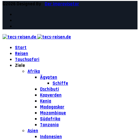
©2026 Designed By
Der Improvisator
Start
Reisen
Tauchsafari
Ziele
Afrika
Ägypten
Schiffe
Dschibuti
Kapverden
Kenia
Madagaskar
Mozambique
Südafrika
Tanzania
Asien
Indonesien