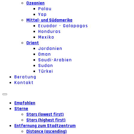
Ozeanien
Palau
Yap
Mittel- und Südamerika
Ecuador - Galapagos
Honduras
Mexiko
Orient
Jordanien
Oman
Saudi-Arabien
Sudan
Türkei
Beratung
Kontakt
Empfohlen
Sterne
Stars (lowest first)
Stars (highest first)
Entfernung zum Stadtzentrum
Distance (ascending)