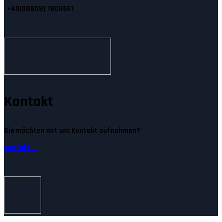
+49(08868) 1808661
Kontakt
Sie möchten mit uns Kontakt aufnehmen?
Kontakt —