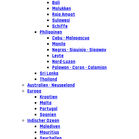
Bali
Molukken
Raja Ampat
Sulawesi
Schiffe
Philippinen
Cebu - Malapascua
Manila
Negros - Siquiojo - Sipaway
Leyte
Nord-Luzon
Palawan - Coron - Calamian
Sri Lanka
Thailand
Australien - Neuseeland
Europa
Kroatien
Malta
Portugal
Spanien
Indischer Ozean
Malediven
Mauritius
Seychellen