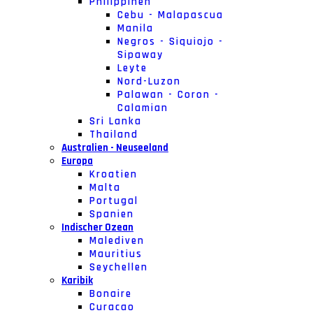
Philippinen
Cebu - Malapascua
Manila
Negros - Siquiojo -
Sipaway
Leyte
Nord-Luzon
Palawan - Coron -
Calamian
Sri Lanka
Thailand
Australien - Neuseeland
Europa
Kroatien
Malta
Portugal
Spanien
Indischer Ozean
Malediven
Mauritius
Seychellen
Karibik
Bonaire
Curacao