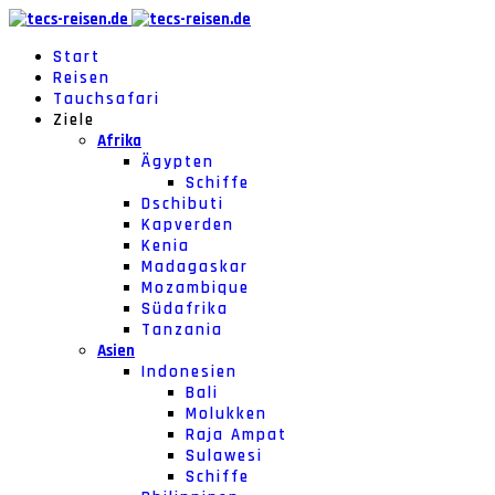
Start
Reisen
Tauchsafari
Ziele
Afrika
Ägypten
Schiffe
Dschibuti
Kapverden
Kenia
Madagaskar
Mozambique
Südafrika
Tanzania
Asien
Indonesien
Bali
Molukken
Raja Ampat
Sulawesi
Schiffe